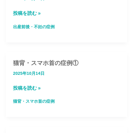
子
投稿を読む »
供
出産前後・不妊の症例
の
治
療
【動
猫背・スマホ首の症例①
画
2025年10月14日
有
猫
投稿を読む »
り】
背・
猫背・スマホ首の症例
ス
マ
ホ