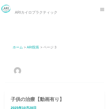
内
大阪・吹田市江坂で頭痛・腰痛・肩こりならARIカイロプラクティッ
ク
容
ARIカイロプラクティック
を
ス
キ
ッ
ホーム
ARI院長
ページ 3
プ
投稿者名:ARI院長
子供の治療【動画有り】
2025年10月28日