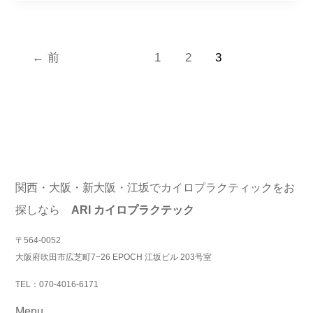
精
疲
←
前
1
2
3
労
の
症
例
関西・大阪・新大阪・江坂でカイロプラクティックをお
探しなら
ARI カイロプラクテック
〒564-0052
大阪府吹田市広芝町7−26 EPOCH 江坂ビル 203号室
TEL：070-4016-6171
Menu