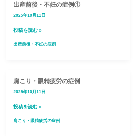
首
出産前後・不妊の症例①
の
2025年10月11日
症
出
投稿を読む »
例
産
①
出産前後・不妊の症例
前
後・
不
妊
肩こり・眼精疲労の症例
の
2025年10月11日
症
肩
投稿を読む »
例
こ
①
肩こり・眼精疲労の症例
り・
眼