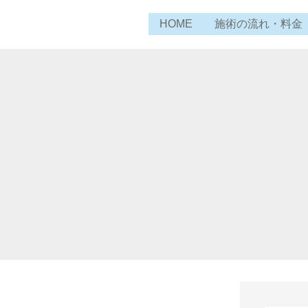
内
HOME
施術の流れ・料金
容
を
ス
キ
ッ
プ