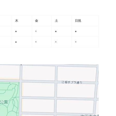
木
金
土
日祝
●
×
●
●
●
×
×
×