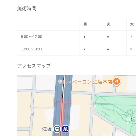
を
施術時間
月
火
水
9:00 〜12:00
●
●
×
13:00〜18:00
●
●
×
アクセスマップ