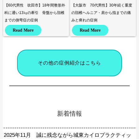
【60代男性 吹田市】18年間整形外
【大阪市 70代男性】30年続く重度
科に通い13㎏の牽引 骨盤から頚椎
の頚椎ヘルニア・肩から指までの痛
までの側弯症の症例
みと痺れの症例
Read More
Read More
その他の症例紹介はこちら
新着情報
2025年11月 誠に残念ながら城東カイロプラクティッ