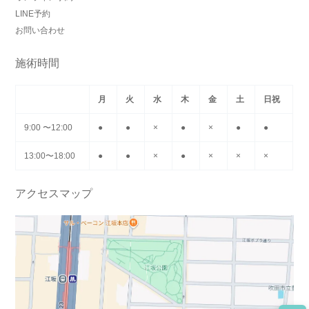
LINE予約
お問い合わせ
施術時間
月
火
水
木
金
土
日祝
9:00 〜12:00
●
●
×
●
×
●
●
13:00〜18:00
●
●
×
●
×
×
×
アクセスマップ