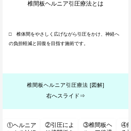
椎間板ヘルニア引圧療法とは
□ 椎体間をやさしく広げながら引圧をかけ、神経へ
の負担軽減と回復を目指す施術です。
椎間板ヘルニア引圧療法 [図解]
右へスライド⇒
②引圧によ
③椎間板ヘ
④
①ヘルニア