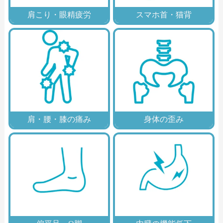
肩こり・眼精疲労
スマホ首・猫背
肩・腰・膝の痛み
身体の歪み