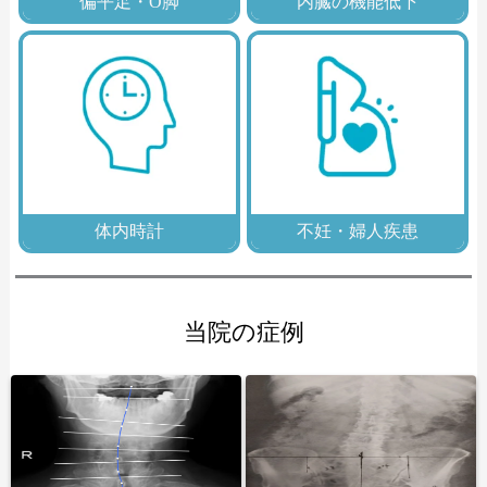
偏平足・O脚
内臓の機能低下
体内時計
不妊・婦人疾患
当院の症例