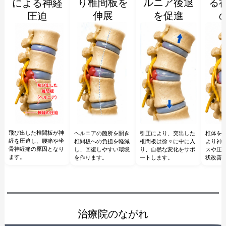
り椎間板を
ルニア後退
る
による神経
伸展
を促進
圧迫
飛び出した椎間板が神
椎体を
ヘルニアの箇所を開き
引圧により、突出した
経を圧迫し、腰痛や坐
より神
椎間板への負担を軽減
椎間板は徐々に中に入
骨神経痛の原因となり
スや圧
し、回復しやすい環境
り、自然な変化をサポ
ます。
状改善
を作ります。
ートします。
治療院のながれ