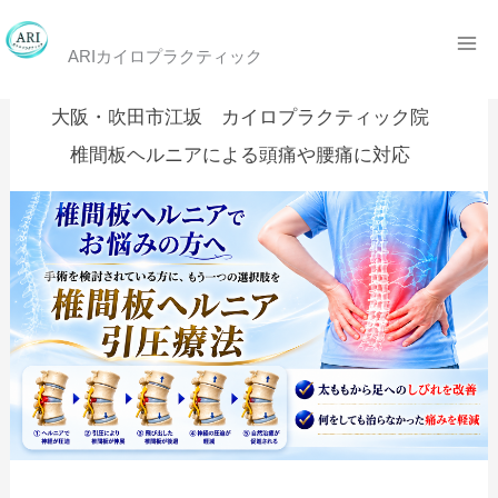
内
大阪・吹田市江坂で頭痛・腰痛・肩こりならARIカイロプラクティッ
ク
容
ARIカイロプラクティック
を
大阪・吹田市江坂 カイロプラクティック院
ス
椎間板ヘルニアによる頭痛や腰痛に対応
キ
ッ
プ