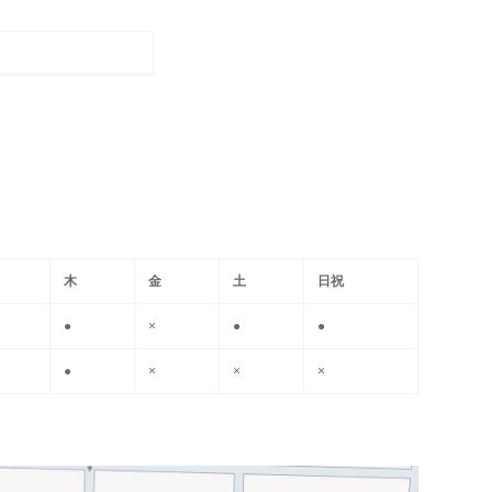
木
金
土
日祝
●
×
●
●
●
×
×
×