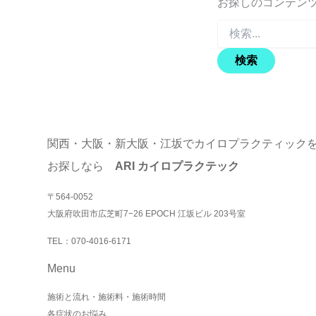
お探しのコンテン
検
索
対
象:
関西・大阪・新大阪・江坂でカイロプラクティック
お探しなら
ARI カイロプラクテック
〒564-0052
大阪府吹田市広芝町7−26 EPOCH 江坂ビル 203号室
TEL：070-4016-6171
Menu
施術と流れ・施術料・施術時間
各症状のお悩み