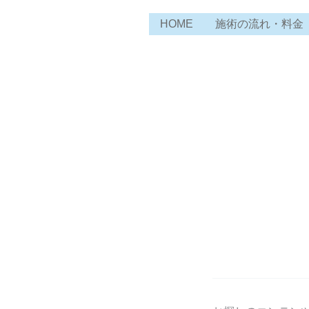
内
HOME
施術の流れ・料金
容
を
ス
キ
ッ
プ