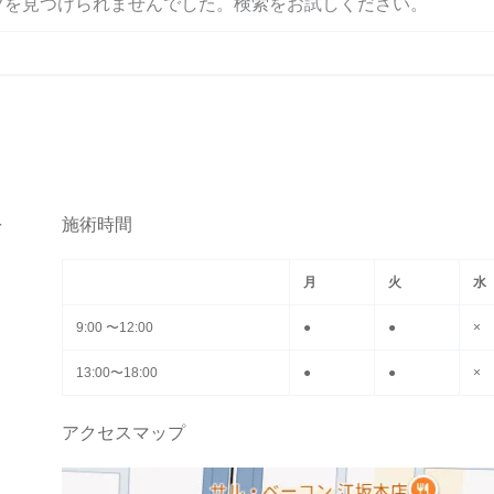
ツを見つけられませんでした。検索をお試しください。
を
施術時間
月
火
水
9:00 〜12:00
●
●
×
13:00〜18:00
●
●
×
アクセスマップ